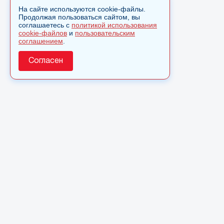
На сайте используются cookie-файлы.
Продолжая пользоваться сайтом, вы
соглашаетесь с
политикой использования
cookie-файлов
и
пользовательским
соглашением
.
Согласен
О сайте
© 2025 Сетевое издание «Monavista» зарегистрировано в
Федеральной службе по надзору в сфере связи,
информационных технологий и массовых коммуникаций
(Роскомнадзор) 15 августа 2016 года. Свидетельство о
регистрации ЭЛ № ФС 77 - 66827